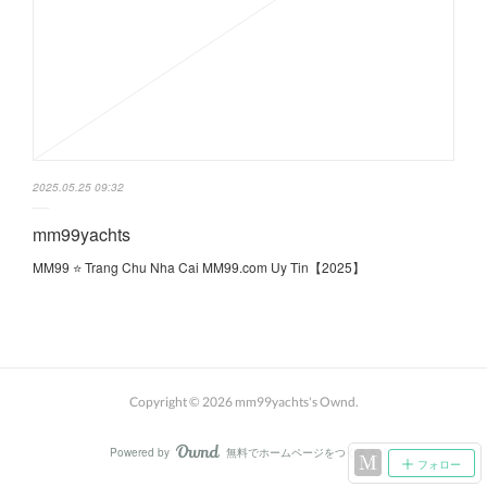
2025.05.25 09:32
mm99yachts
MM99 ⭐️ Trang Chu Nha Cai MM99.com Uy Tin【2025】
Copyright ©
2026
mm99yachts's Ownd
.
Powered by
無料でホームページをつくろう
AmebaOwnd
フォロー