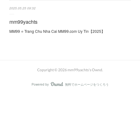
2025.05.25 09:32
mm99yachts
MM99 ⭐️ Trang Chu Nha Cai MM99.com Uy Tin【2025】
Copyright ©
2026
mm99yachts's Ownd
.
Powered by
無料でホームページをつくろう
AmebaOwnd
フォロー